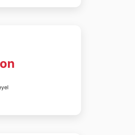
ion
eyel