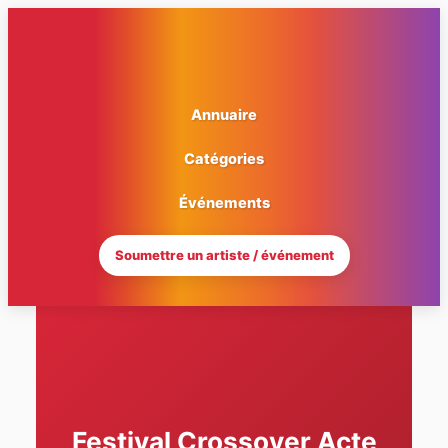
Aller
au
contenu
Annuaire
Catégories
Événements
Soumettre un artiste / événement
Festival Crossover Acte